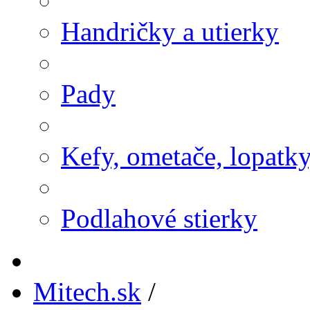
Handričky a utierky
Pady
Kefy, ometače, lopatk
Podlahové stierky
Mitech.sk
/