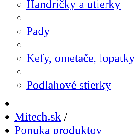
Handričky a utierky
Pady
Kefy, ometače, lopatk
Podlahové stierky
Mitech.sk
/
Ponuka produktov