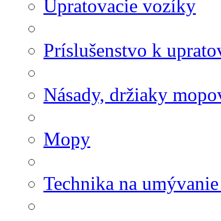
Upratovacie vozíky
Príslušenstvo k uprat
Násady, držiaky mopov
Mopy
Technika na umývanie