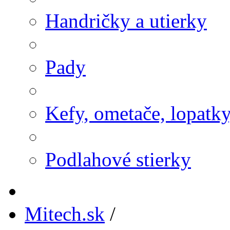
Handričky a utierky
Pady
Kefy, ometače, lopatk
Podlahové stierky
Mitech.sk
/