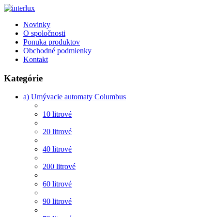
Novinky
O spoločnosti
Ponuka produktov
Obchodné podmienky
Kontakt
Kategórie
a) Umývacie automaty Columbus
10 litrové
20 litrové
40 litrové
200 litrové
60 litrové
90 litrové