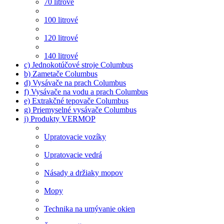
70 litrové
100 litrové
120 litrové
140 litrové
c) Jednokotúčové stroje Columbus
b) Zametače Columbus
d) Vysávače na prach Columbus
f) Vysávače na vodu a prach Columbus
e) Extrakčné tepovače Columbus
g) Priemyselné vysávače Columbus
j) Produkty VERMOP
Upratovacie vozíky
Upratovacie vedrá
Násady a držiaky mopov
Mopy
Technika na umývanie okien