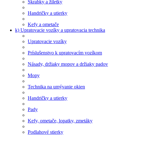
Škrabky a žiletky
Handričky a utierky
Kefy a ometače
k) Upratovacie vozíky a upratovacia technika
Upratovacie vozíky
Príslušenstvo k upratovacím vozíkom
Násady, držiaky mopov a držiaky padov
Mopy
Technika na umývanie okien
Handričky a utierky
Pady
Kefy, ometače, lopatky, zmetáky
Podlahové stierky