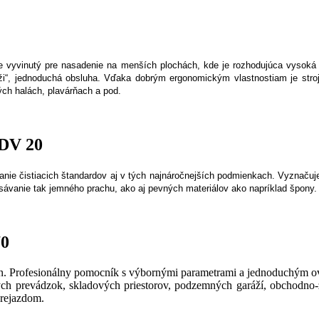
 vyvinutý pre nasadenie na menších plochách, kde je rozhodujúca vysoká o
i“, jednoduchá obsluha. Vďaka dobrým ergonomickým vlastnostiam je stroj 
ých halách, plavárňach a pod.
IDV 20
ie čistiacich štandardov aj v tých najnáročnejších podmienkach. Vyznačuje
vanie tak jemného prachu, ako aj pevných materiálov ako napríklad špony.
70
n. Profesionálny pomocník s výbornými parametrami a jednoduchým ov
ch prevádzok, skladových priestorov, podzemných garáží, obchodno-
prejazdom.