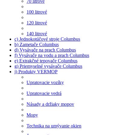
70 litrové
100 litrové
120 litrové
140 litrové
c) Jednokotúčové stroje Columbus
b) Zametače Columbus
d) Vysávače na prach Columbus
f) Vysávače na vodu a prach Columbus
e) Extrakčné tepovače Columbus
g) Priemyselné vysávače Columbus
j) Produkty VERMOP
Upratovacie vozíky
Upratovacie vedrá
Násady a držiaky mopov
Mopy
Technika na umývanie okien