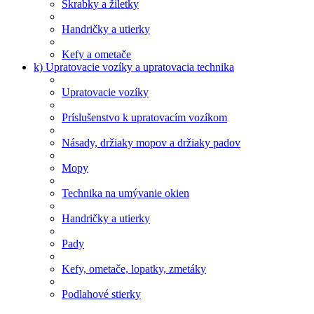
Škrabky a žiletky
Handričky a utierky
Kefy a ometače
k) Upratovacie vozíky a upratovacia technika
Upratovacie vozíky
Príslušenstvo k upratovacím vozíkom
Násady, držiaky mopov a držiaky padov
Mopy
Technika na umývanie okien
Handričky a utierky
Pady
Kefy, ometače, lopatky, zmetáky
Podlahové stierky