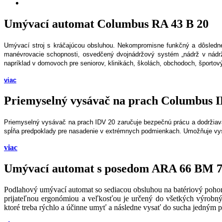
Umývací automat Columbus RA 43 B 20
Umývací stroj s kráčajúcou obsluhou. Nekompromisne funkčný a dôsledne
manévrovacie schopnosti, osvedčený dvojnádržový systém „nádrž v nádrž
napríklad v domovoch pre seniorov, klinikách, školách, obchodoch, športov
viac
Priemyselný vysávač na prach Columbus 
Priemyselný vysávač na prach IDV 20 zaručuje bezpečnú prácu a dodržiavan
spĺňa predpoklady pre nasadenie v extrémnych podmienkach. Umožňuje vysá
viac
Umývací automat s posedom ARA 66 BM 
Podlahový umývací automat so sediacou obsluhou na batériový poho
prijateľnou ergonómiou a veľkosťou je určený do všetkých výrobný
ktoré treba rýchlo a účinne umyť a následne vysať do sucha jedným 