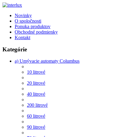
Novinky
O spoločnosti
Ponuka produktov
Obchodné podmienky
Kontakt
Kategórie
a) Umývacie automaty Columbus
10 litrové
20 litrové
40 litrové
200 litrové
60 litrové
90 litrové