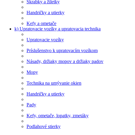
Škrabky a žiletky
Handričky a utierky
Kefy a ometače
k) Upratovacie vozíky a upratovacia technika
Upratovacie vozíky
Príslušenstvo k upratovacím vozíkom
Násady, držiaky mopov a držiaky padov
Mopy
Technika na umývanie okien
Handričky a utierky
Pady
Kefy, ometače, lopatky, zmetáky
Podlahové stierky