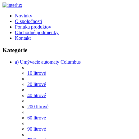
Novinky
O spoločnosti
Ponuka produktov
Obchodné podmienky
Kontakt
Kategórie
a) Umývacie automaty Columbus
10 litrové
20 litrové
40 litrové
200 litrové
60 litrové
90 litrové