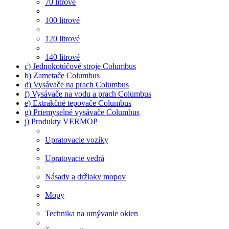
70 litrové
100 litrové
120 litrové
140 litrové
c) Jednokotúčové stroje Columbus
b) Zametače Columbus
d) Vysávače na prach Columbus
f) Vysávače na vodu a prach Columbus
e) Extrakčné tepovače Columbus
g) Priemyselné vysávače Columbus
j) Produkty VERMOP
Upratovacie vozíky
Upratovacie vedrá
Násady a držiaky mopov
Mopy
Technika na umývanie okien