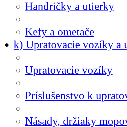
Handričky a utierky
Kefy a ometače
k) Upratovacie vozíky a 
Upratovacie vozíky
Príslušenstvo k uprat
Násady, držiaky mopov