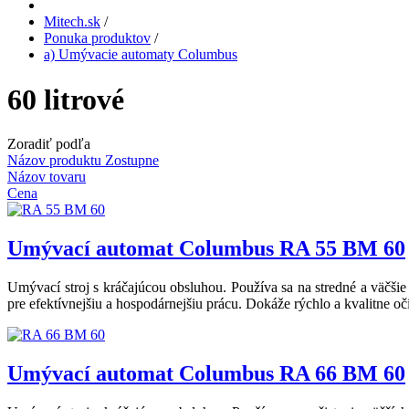
Mitech.sk
/
Ponuka produktov
/
a) Umývacie automaty Columbus
60 litrové
Zoradiť podľa
Názov produktu Zostupne
Názov tovaru
Cena
Umývací automat Columbus RA 55 BM 60
Umývací stroj s kráčajúcou obsluhou. Používa sa na stredné a väčšie
pre efektívnejšiu a hospodárnejšiu prácu. Dokáže rýchlo a kvalitne oč
Umývací automat Columbus RA 66 BM 60