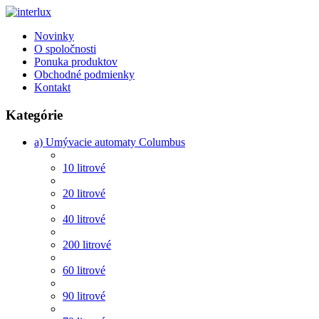
Novinky
O spoločnosti
Ponuka produktov
Obchodné podmienky
Kontakt
Kategórie
a) Umývacie automaty Columbus
10 litrové
20 litrové
40 litrové
200 litrové
60 litrové
90 litrové