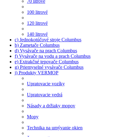
70 litrové
100 litrové
120 litrové
140 litrové
c) Jednokotúčové stroje Columbus
b) Zametače Columbus
d) Vysávače na prach Columbus
f) Vysávače na vodu a prach Columbus
e) Extrakčné tepovače Columbus
g) Priemyselné vysávače Columbus
j) Produkty VERMOP
Upratovacie vozíky
Upratovacie vedrá
Násady a držiaky mopov
Mopy
Technika na umývanie okien