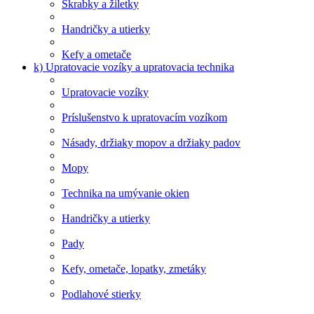
Škrabky a žiletky
Handričky a utierky
Kefy a ometače
k) Upratovacie vozíky a upratovacia technika
Upratovacie vozíky
Príslušenstvo k upratovacím vozíkom
Násady, držiaky mopov a držiaky padov
Mopy
Technika na umývanie okien
Handričky a utierky
Pady
Kefy, ometače, lopatky, zmetáky
Podlahové stierky