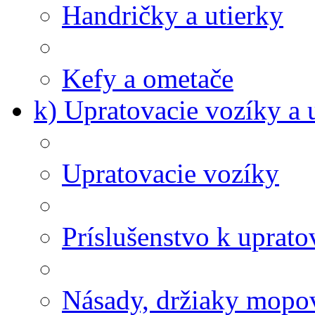
Handričky a utierky
Kefy a ometače
k) Upratovacie vozíky a 
Upratovacie vozíky
Príslušenstvo k uprat
Násady, držiaky mopov