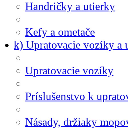
Handričky a utierky
Kefy a ometače
k) Upratovacie vozíky a 
Upratovacie vozíky
Príslušenstvo k uprat
Násady, držiaky mopov