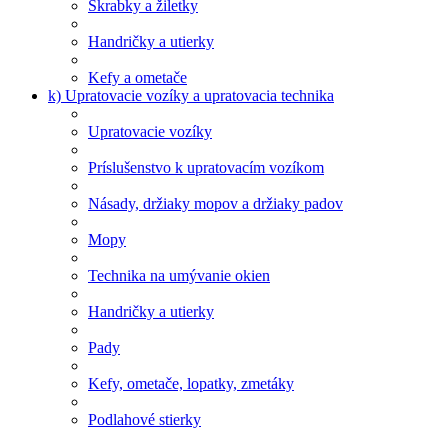
Škrabky a žiletky
Handričky a utierky
Kefy a ometače
k) Upratovacie vozíky a upratovacia technika
Upratovacie vozíky
Príslušenstvo k upratovacím vozíkom
Násady, držiaky mopov a držiaky padov
Mopy
Technika na umývanie okien
Handričky a utierky
Pady
Kefy, ometače, lopatky, zmetáky
Podlahové stierky