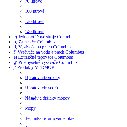
70 litrové
100 litrové
120 litrové
140 litrové
c) Jednokotúčové stroje Columbus
b) Zametače Columbus
d) Vysávače na prach Columbus
f) Vysávače na vodu a prach Columbus
e) Extrakčné tepovače Columbus
g) Priemyselné vysávače Columbus
j) Produkty VERMOP
Upratovacie vozíky
Upratovacie vedrá
Násady a držiaky mopov
Mopy
Technika na umývanie okien