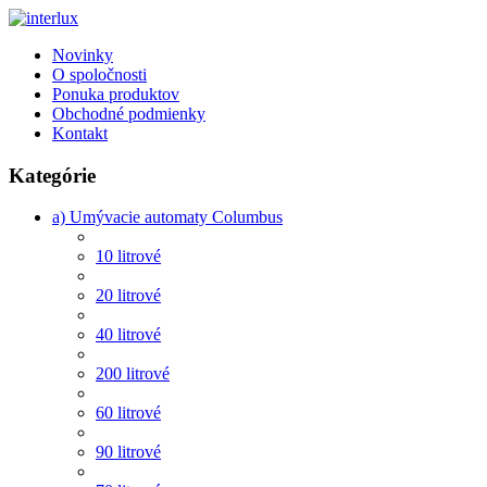
Novinky
O spoločnosti
Ponuka produktov
Obchodné podmienky
Kontakt
Kategórie
a) Umývacie automaty Columbus
10 litrové
20 litrové
40 litrové
200 litrové
60 litrové
90 litrové