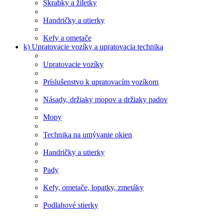
Škrabky a žiletky
Handričky a utierky
Kefy a ometače
k) Upratovacie vozíky a upratovacia technika
Upratovacie vozíky
Príslušenstvo k upratovacím vozíkom
Násady, držiaky mopov a držiaky padov
Mopy
Technika na umývanie okien
Handričky a utierky
Pady
Kefy, ometače, lopatky, zmetáky
Podlahové stierky