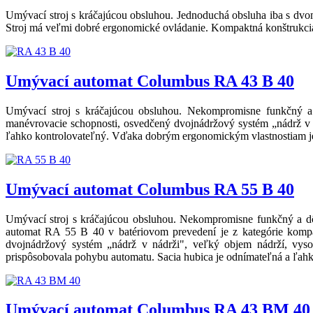
Umývací stroj s kráčajúcou obsluhou. Jednoduchá obsluha iba s dvom
Stroj má veľmi dobré ergonomické ovládanie. Kompaktná konštrukcia 
Umývací automat Columbus RA 43 B 40
Umývací stroj s kráčajúcou obsluhou. Nekompromisne funkčný a 
manévrovacie schopnosti, osvedčený dvojnádržový systém „nádrž v n
ľahko kontrolovateľný. Vďaka dobrým ergonomickým vlastnostiam je 
Umývací automat Columbus RA 55 B 40
Umývací stroj s kráčajúcou obsluhou. Nekompromisne funkčný a dôs
automat RA 55 B 40 v batériovom prevedení je z kategórie kompa
dvojnádržový systém „nádrž v nádrži", veľký objem nádrží, vys
prispôsobovala pohybu automatu. Sacia hubica je odnímateľná a ľahk
Umývací automat Columbus RA 43 BM 40