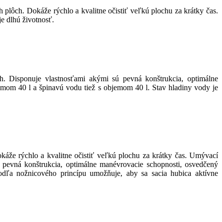
plôch. Dokáže rýchlo a kvalitne očistiť veľkú plochu za krátky čas.
e dlhú životnosť.
. Disponuje vlastnosťami akými sú pevná konštrukcia, optimálne
emom 40 l a špinavú vodu tiež s objemom 40 l. Stav hladiny vody je
áže rýchlo a kvalitne očistiť veľkú plochu za krátky čas. Umývací
pevná konštrukcia, optimálne manévrovacie schopnosti, osvedčený
dľa nožnicového princípu umožňuje, aby sa sacia hubica aktívne