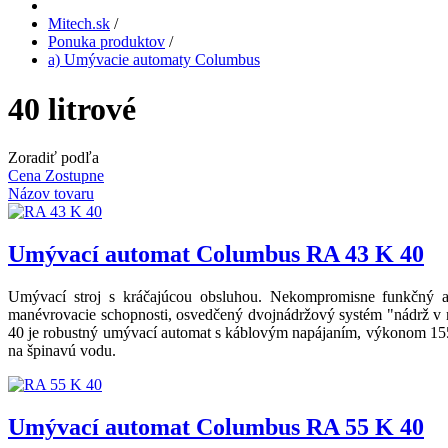
Mitech.sk
/
Ponuka produktov
/
a) Umývacie automaty Columbus
40 litrové
Zoradiť podľa
Cena Zostupne
Názov tovaru
Umývací automat Columbus RA 43 K 40
Umývací stroj s kráčajúcou obsluhou. Nekompromisne funkčný a 
manévrovacie schopnosti, osvedčený dvojnádržový systém "nádrž v 
40 je robustný umývací automat s káblovým napájaním, výkonom 155
na špinavú vodu.
Umývací automat Columbus RA 55 K 40