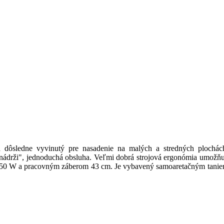
dôsledne vyvinutý pre nasadenie na malých a stredných plochách
nádrži", jednoduchá obsluha. Veľmi dobrá strojová ergonómia umožňuj
0 W a pracovným záberom 43 cm. Je vybavený samoaretačným tanierom n