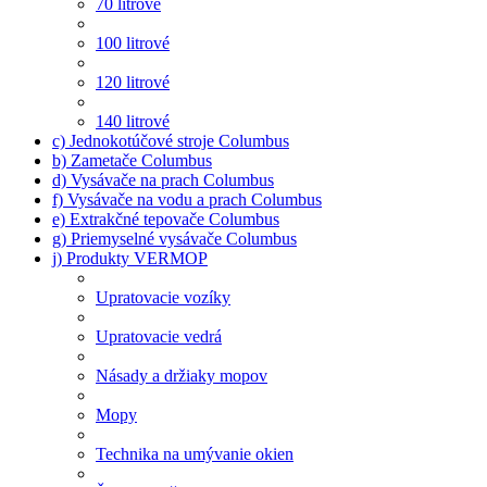
70 litrové
100 litrové
120 litrové
140 litrové
c) Jednokotúčové stroje Columbus
b) Zametače Columbus
d) Vysávače na prach Columbus
f) Vysávače na vodu a prach Columbus
e) Extrakčné tepovače Columbus
g) Priemyselné vysávače Columbus
j) Produkty VERMOP
Upratovacie vozíky
Upratovacie vedrá
Násady a držiaky mopov
Mopy
Technika na umývanie okien