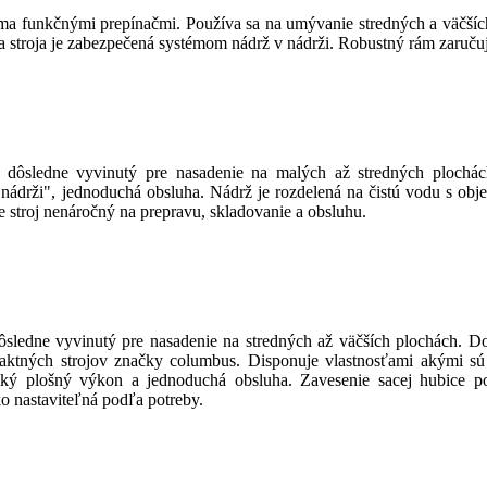
a funkčnými prepínačmi. Používa sa na umývanie stredných a väčších 
stroja je zabezpečená systémom nádrž v nádrži. Robustný rám zaručuj
dôsledne vyvinutý pre nasadenie na malých až stredných plochách
ádrži", jednoduchá obsluha. Nádrž je rozdelená na čistú vodu s obj
stroj nenáročný na prepravu, skladovanie a obsluhu.
ledne vyvinutý pre nasadenie na stredných až väčších plochách. Dok
ktných strojov značky columbus. Disponuje vlastnosťami akými sú 
oký plošný výkon a jednoduchá obsluha. Zavesenie sacej hubice po
o nastaviteľná podľa potreby.