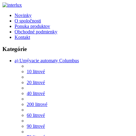
Novinky
O spoločnosti
Ponuka produktov
Obchodné podmienky
Kontakt
Kategórie
a) Umývacie automaty Columbus
10 litrové
20 litrové
40 litrové
200 litrové
60 litrové
90 litrové