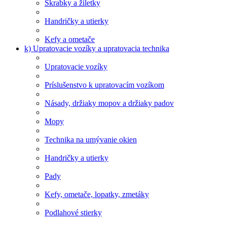
Škrabky a žiletky
Handričky a utierky
Kefy a ometače
k) Upratovacie vozíky a upratovacia technika
Upratovacie vozíky
Príslušenstvo k upratovacím vozíkom
Násady, držiaky mopov a držiaky padov
Mopy
Technika na umývanie okien
Handričky a utierky
Pady
Kefy, ometače, lopatky, zmetáky
Podlahové stierky