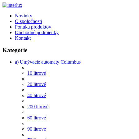
Novinky
O spoločnosti
Ponuka produktov
Obchodné podmienky
Kontakt
Kategórie
a) Umývacie automaty Columbus
10 litrové
20 litrové
40 litrové
200 litrové
60 litrové
90 litrové