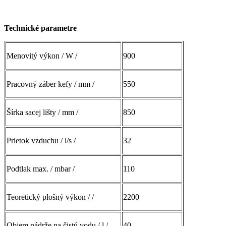
Technické parametre
Menovitý výkon / W /
900
Pracovný záber kefy / mm /
550
Šírka sacej lišty / mm /
850
Prietok vzduchu / l/s /
32
Podtlak max. / mbar /
110
Teoretický plošný výkon / /
2200
Objem nádrže na čistú vodu / l /
40