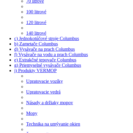
70 litrové
100 litrové
120 litrové
140 litrové
c) Jednokotúčové stroje Columbus
b) Zametače Columbus
d) Vysávače na prach Columbus
f) Vysávače na vodu a prach Columbus
e) Extrakčné tepovače Columbus
g) Priemyselné vysávače Columbus
j) Produkty VERMOP
Upratovacie vozíky
Upratovacie vedrá
Násady a držiaky mopov
Mopy
Technika na umývanie okien