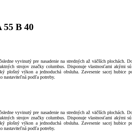
 55 B 40
ledne vyvinutý pre nasadenie na stredných až väčších plochách. Dok
ktných strojov značky columbus. Disponuje vlastnosťami akými sú 
oký plošný výkon a jednoduchá obsluha. Zavesenie sacej hubice po
o nastaviteľná podľa potreby.
ledne vyvinutý pre nasadenie na stredných až väčších plochách. Dok
ktných strojov značky columbus. Disponuje vlastnosťami akými sú 
oký plošný výkon a jednoduchá obsluha. Zavesenie sacej hubice po
o nastaviteľná podľa potreby.