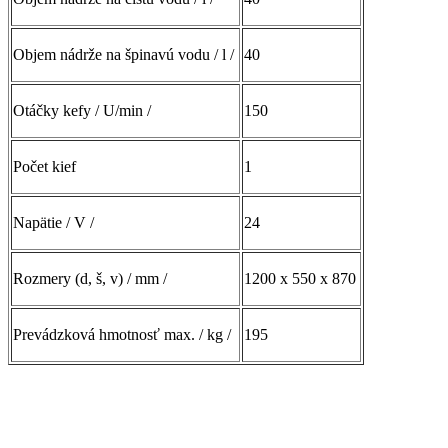
Objem nádrže na špinavú vodu / l /
40
Otáčky kefy / U/min /
150
Počet kief
1
Napätie / V /
24
Rozmery (d, š, v) / mm /
1200 x 550 x 870
Prevádzková hmotnosť max. / kg /
195