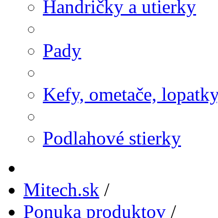
Handričky a utierky
Pady
Kefy, ometače, lopatk
Podlahové stierky
Mitech.sk
/
Ponuka produktov
/