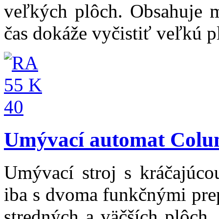
veľkých plôch. Obsahuje m
čas dokáže vyčistiť veľkú p
Umývací automat Colu
Umývací stroj s kráčajúco
iba s dvoma funkčnými pre
stredných a väčších plôch.