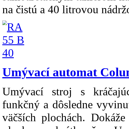
na čistú a 40 litrovou nádr
Umývací automat Colu
Umývací stroj s kráčaj
funkčný a dôsledne vyvinut
väčších plochách. Dokáže 