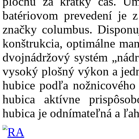
plochu za krátky čas. 
batériovom prevedení je z
značky columbus. Disponu
konštrukcia, optimálne man
dvojnádržový systém „nádrž
vysoký plošný výkon a jedn
hubice podľa nožnicového 
hubica aktívne prispôso
hubica je odnímateľná a ľah