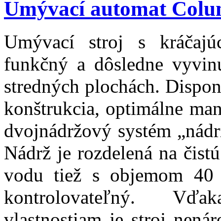
Umývací automat Colu
Umývací stroj s kráčaj
funkčný a dôsledne vyvin
stredných plochách. Dispon
konštrukcia, optimálne man
dvojnádržový systém „nádrž
Nádrž je rozdelená na čist
vodu tiež s objemom 40 
kontrolovateľný. Vď
vlastnostiam je stroj nená