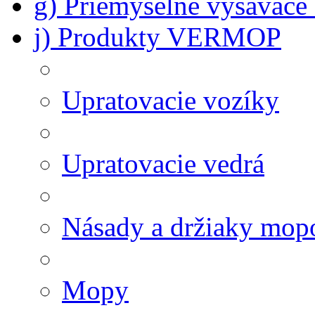
g) Priemyselné vysávač
j) Produkty VERMOP
Upratovacie vozíky
Upratovacie vedrá
Násady a držiaky mop
Mopy