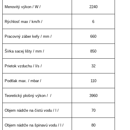
Menovitý výkon / W /
2240
Rýchlosť max / km/h /
6
Pracovný záber kefy / mm /
660
Šírka sacej lišty / mm /
850
Prietok vzduchu / l/s /
32
Podtlak max. / mbar /
110
Teoretický plošný výkon / /
3960
Objem nádrže na čistú vodu / l /
70
Objem nádrže na špinavú vodu / l /
80