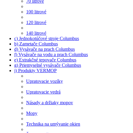
70 litrové
100 litrové
120 litrové
140 litrové
c) Jednokotúčové stroje Columbus
b) Zametače Columbus
d) Vysávače na prach Columbus
f) Vysávače na vodu a prach Columbus
e) Extrakčné tepovače Columbus
g) Priemyselné vysávače Columbus
j) Produkty VERMOP
Upratovacie vozíky
Upratovacie vedrá
Násady a držiaky mopov
Mopy
Technika na umývanie okien