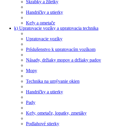
Škrabky a žiletky
Handričky a utierky
Kefy a ometače
k) Upratovacie vozíky a upratovacia technika
Upratovacie vozíky
Príslušenstvo k upratovacím vozíkom
Násady, držiaky mopov a držiaky padov
Mopy
Technika na umývanie okien
Handričky a utierky
Pady
Kefy, ometače, lopatky, zmetáky
Podlahové stierky