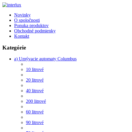
Novinky
O spoločnosti
Ponuka produktov
Obchodné podmienky
Kontakt
Kategórie
a) Umývacie automaty Columbus
10 litrové
20 litrové
40 litrové
200 litrové
60 litrové
90 litrové