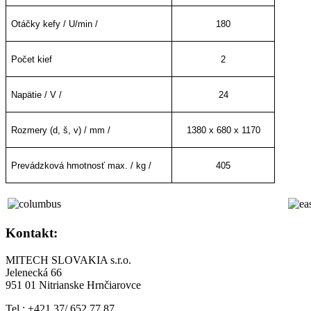
Otáčky kefy / U/min /
180
Počet kief
2
Napätie / V /
24
Rozmery (d, š, v) / mm /
1380 x 680 x 1170
Prevádzková hmotnosť max. / kg /
405
Kontakt:
MITECH SLOVAKIA s.r.o.
Jelenecká 66
951 01 Nitrianske Hrnčiarovce
Tel.: +421 37/ 652 77 87