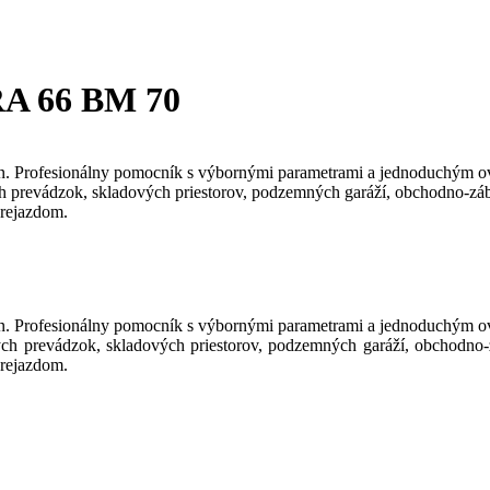
RA 66 BM 70
n. Profesionálny pomocník s výbornými parametrami a jednoduchým ov
h prevádzok, skladových priestorov, podzemných garáží, obchodno-záb
prejazdom.
n. Profesionálny pomocník s výbornými parametrami a jednoduchým ov
ch prevádzok, skladových priestorov, podzemných garáží, obchodno-
prejazdom.