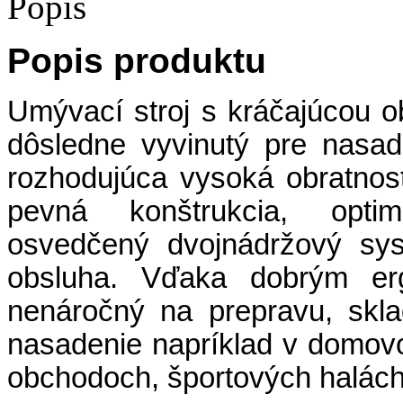
Popis
Popis produktu
Umývací stroj s kráčajúcou 
dôsledne vyvinutý pre nasa
rozhodujúca vysoká obratnos
pevná konštrukcia, optim
osvedčený dvojnádržový sys
obsluha. Vďaka dobrým erg
nenáročný na prepravu, skla
nasadenie napríklad v domovoc
obchodoch, športových halách