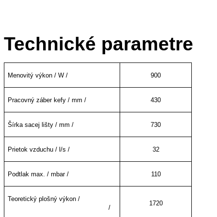
Technické parametre
Menovitý výkon / W /
900
Pracovný záber kefy / mm /
430
Šírka sacej lišty / mm /
730
Prietok vzduchu / l/s /
32
Podtlak max. / mbar /
110
Teoretický plošný výkon /
1720
/