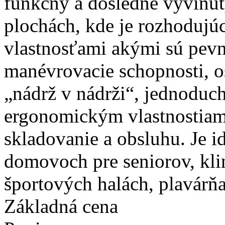
funkčný a dôsledne vyvinut
plochách, kde je rozhodujú
vlastnosťami akými sú pevn
manévrovacie schopnosti, 
„nádrž v nádrži“, jednodu
ergonomickým vlastnostiam 
skladovanie a obsluhu. Je i
domovoch pre seniorov, kli
športových halách, plavárň
Základná cena