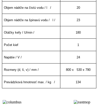
Objem nádrže na čistú vodu / l /
20
Objem nádrže na špinavú vodu / l /
23
Otáčky kefy / U/min /
180
Počet kief
1
Napätie / V /
24
Rozmery (d, š, v) / mm /
800 x 530 x 790
Prevádzková hmotnosť max. / kg /
134