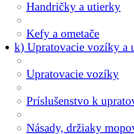
Handričky a utierky
Kefy a ometače
k) Upratovacie vozíky a 
Upratovacie vozíky
Príslušenstvo k uprat
Násady, držiaky mopov