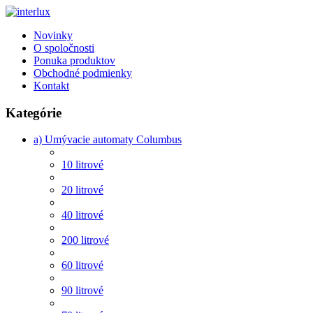
Novinky
O spoločnosti
Ponuka produktov
Obchodné podmienky
Kontakt
Kategórie
a) Umývacie automaty Columbus
10 litrové
20 litrové
40 litrové
200 litrové
60 litrové
90 litrové