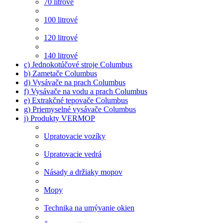
70 litrové
100 litrové
120 litrové
140 litrové
c) Jednokotúčové stroje Columbus
b) Zametače Columbus
d) Vysávače na prach Columbus
f) Vysávače na vodu a prach Columbus
e) Extrakčné tepovače Columbus
g) Priemyselné vysávače Columbus
j) Produkty VERMOP
Upratovacie vozíky
Upratovacie vedrá
Násady a držiaky mopov
Mopy
Technika na umývanie okien