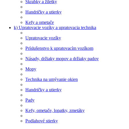
Škrabky a žiletky
Handričky a utierky
Kefy a ometače
k) Upratovacie vozíky a upratovacia technika
Upratovacie vozíky
Príslušenstvo k upratovacím vozíkom
Násady, držiaky mopov a držiaky padov
Mopy
Technika na umývanie okien
Handričky a utierky
Pady
Kefy, ometače, lopatky, zmetáky
Podlahové stierky