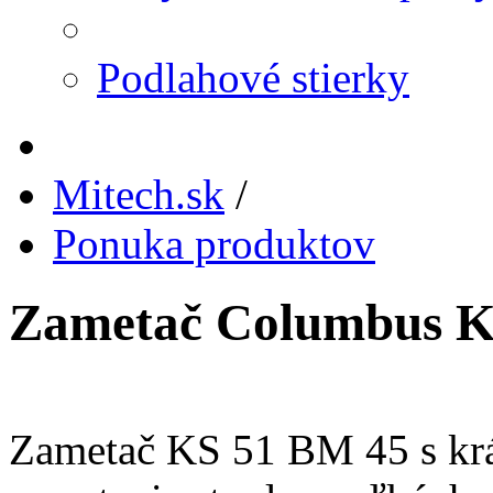
Podlahové stierky
Mitech.sk
/
Ponuka produktov
Zametač Columbus K
Zametač KS 51 BM 45 s krá