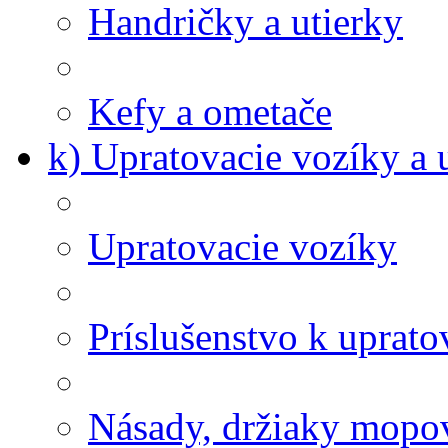
Handričky a utierky
Kefy a ometače
k) Upratovacie vozíky a 
Upratovacie vozíky
Príslušenstvo k uprat
Násady, držiaky mopov