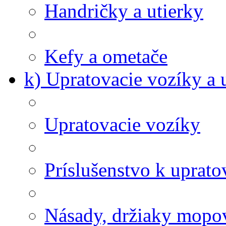
Handričky a utierky
Kefy a ometače
k) Upratovacie vozíky a 
Upratovacie vozíky
Príslušenstvo k uprat
Násady, držiaky mopov