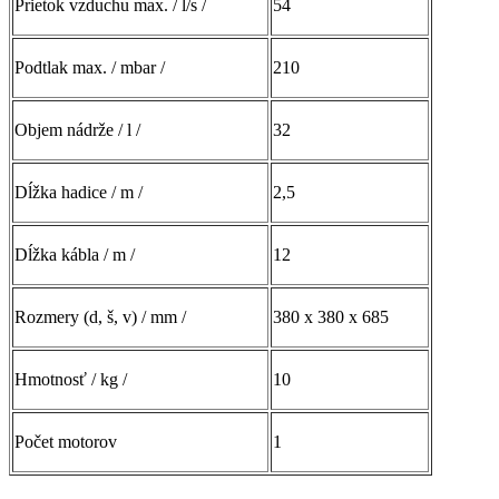
Prietok vzduchu max. / l/s /
54
Podtlak max. / mbar /
210
Objem nádrže / l /
32
Dĺžka hadice / m /
2,5
Dĺžka kábla / m /
12
Rozmery (d, š, v) / mm /
380 x 380 x 685
Hmotnosť / kg /
10
Počet motorov
1