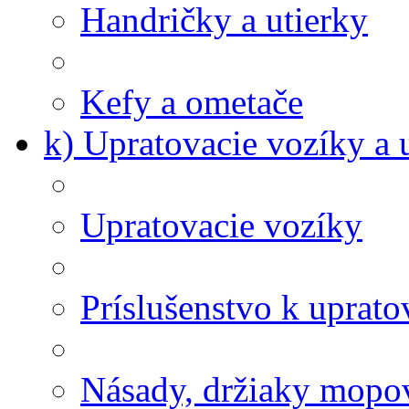
Handričky a utierky
Kefy a ometače
k) Upratovacie vozíky a 
Upratovacie vozíky
Príslušenstvo k uprat
Násady, držiaky mopov