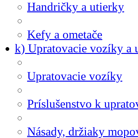
Handričky a utierky
Kefy a ometače
k) Upratovacie vozíky a 
Upratovacie vozíky
Príslušenstvo k uprat
Násady, držiaky mopov