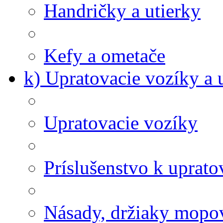
Handričky a utierky
Kefy a ometače
k) Upratovacie vozíky a 
Upratovacie vozíky
Príslušenstvo k uprat
Násady, držiaky mopov