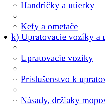
Handričky a utierky
Kefy a ometače
k) Upratovacie vozíky a 
Upratovacie vozíky
Príslušenstvo k uprat
Násady, držiaky mopov