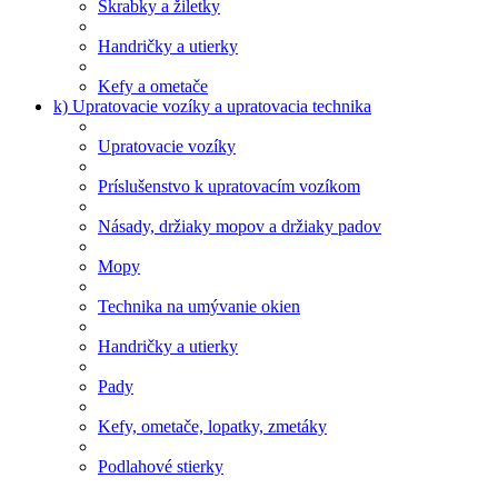
Škrabky a žiletky
Handričky a utierky
Kefy a ometače
k) Upratovacie vozíky a upratovacia technika
Upratovacie vozíky
Príslušenstvo k upratovacím vozíkom
Násady, držiaky mopov a držiaky padov
Mopy
Technika na umývanie okien
Handričky a utierky
Pady
Kefy, ometače, lopatky, zmetáky
Podlahové stierky