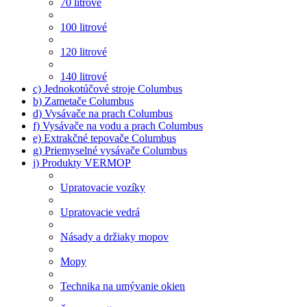
70 litrové
100 litrové
120 litrové
140 litrové
c) Jednokotúčové stroje Columbus
b) Zametače Columbus
d) Vysávače na prach Columbus
f) Vysávače na vodu a prach Columbus
e) Extrakčné tepovače Columbus
g) Priemyselné vysávače Columbus
j) Produkty VERMOP
Upratovacie vozíky
Upratovacie vedrá
Násady a držiaky mopov
Mopy
Technika na umývanie okien