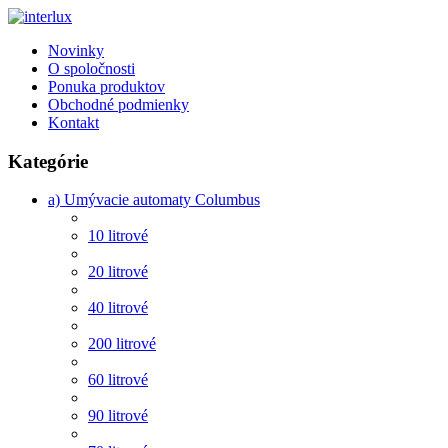
Novinky
O spoločnosti
Ponuka produktov
Obchodné podmienky
Kontakt
Kategórie
a) Umývacie automaty Columbus
10 litrové
20 litrové
40 litrové
200 litrové
60 litrové
90 litrové