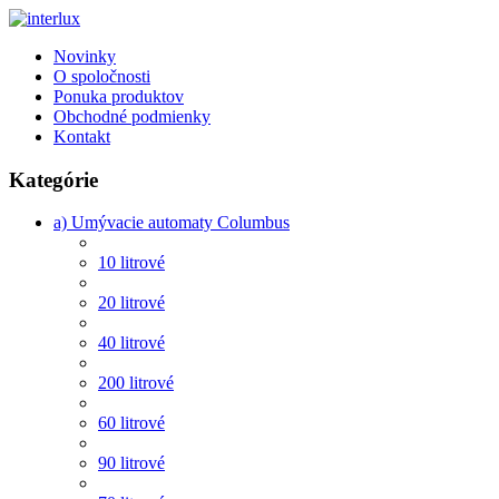
Novinky
O spoločnosti
Ponuka produktov
Obchodné podmienky
Kontakt
Kategórie
a) Umývacie automaty Columbus
10 litrové
20 litrové
40 litrové
200 litrové
60 litrové
90 litrové