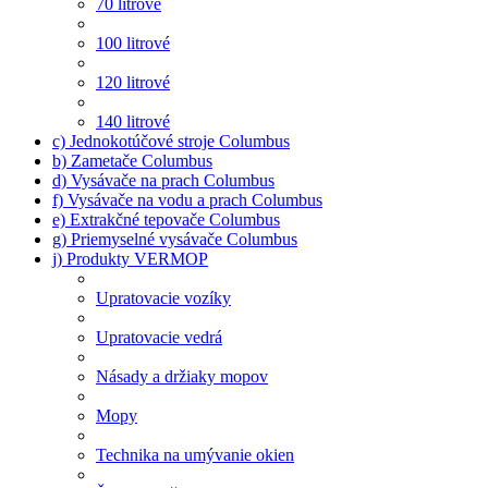
70 litrové
100 litrové
120 litrové
140 litrové
c) Jednokotúčové stroje Columbus
b) Zametače Columbus
d) Vysávače na prach Columbus
f) Vysávače na vodu a prach Columbus
e) Extrakčné tepovače Columbus
g) Priemyselné vysávače Columbus
j) Produkty VERMOP
Upratovacie vozíky
Upratovacie vedrá
Násady a držiaky mopov
Mopy
Technika na umývanie okien