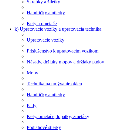
Škrabky a žiletky
Handričky a utierky
Kefy a ometače
k) Upratovacie vozíky a upratovacia technika
Upratovacie vozíky
Príslušenstvo k upratovacím vozíkom
Násady, držiaky mopov a držiaky padov
Mopy
Technika na umývanie okien
Handričky a utierky
Pady
Kefy, ometače, lopatky, zmetáky
Podlahové stierky