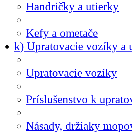
Handričky a utierky
Kefy a ometače
k) Upratovacie vozíky a 
Upratovacie vozíky
Príslušenstvo k uprat
Násady, držiaky mopov