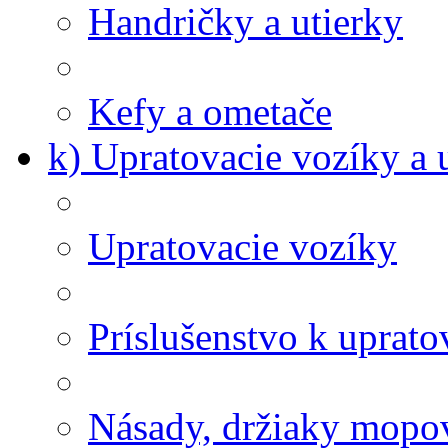
Handričky a utierky
Kefy a ometače
k) Upratovacie vozíky a 
Upratovacie vozíky
Príslušenstvo k uprat
Násady, držiaky mopov