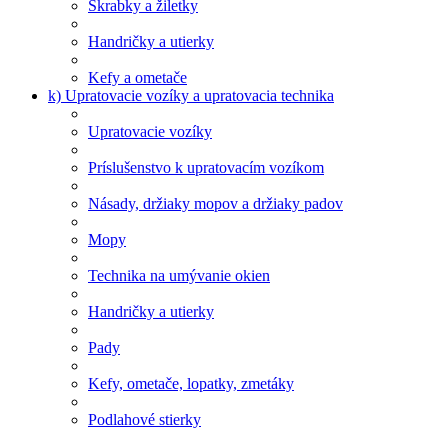
Škrabky a žiletky
Handričky a utierky
Kefy a ometače
k) Upratovacie vozíky a upratovacia technika
Upratovacie vozíky
Príslušenstvo k upratovacím vozíkom
Násady, držiaky mopov a držiaky padov
Mopy
Technika na umývanie okien
Handričky a utierky
Pady
Kefy, ometače, lopatky, zmetáky
Podlahové stierky