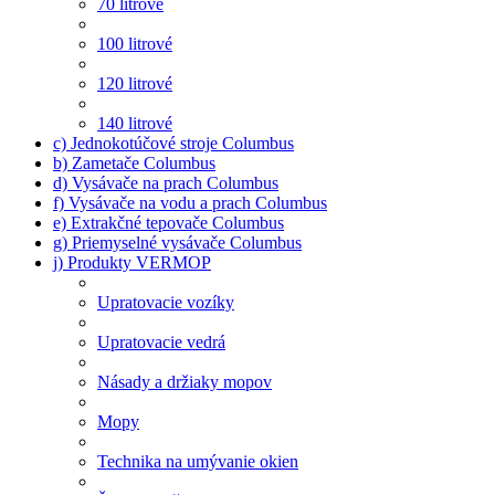
70 litrové
100 litrové
120 litrové
140 litrové
c) Jednokotúčové stroje Columbus
b) Zametače Columbus
d) Vysávače na prach Columbus
f) Vysávače na vodu a prach Columbus
e) Extrakčné tepovače Columbus
g) Priemyselné vysávače Columbus
j) Produkty VERMOP
Upratovacie vozíky
Upratovacie vedrá
Násady a držiaky mopov
Mopy
Technika na umývanie okien