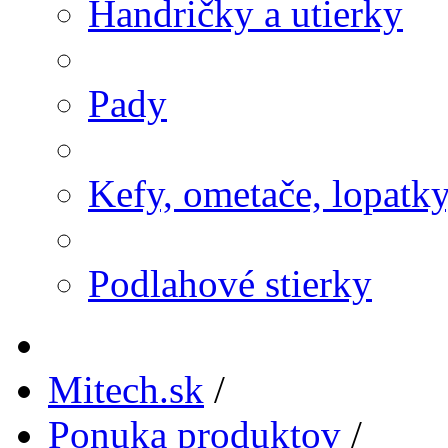
Handričky a utierky
Pady
Kefy, ometače, lopatk
Podlahové stierky
Mitech.sk
/
Ponuka produktov
/