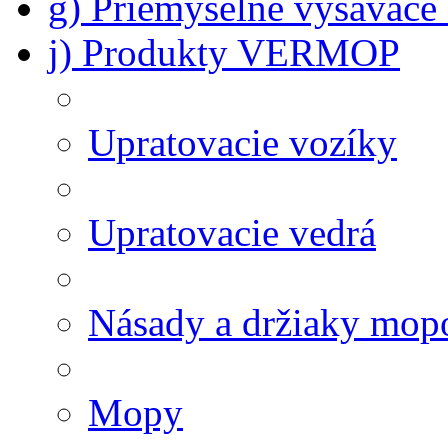
g) Priemyselné vysávač
j) Produkty VERMOP
Upratovacie vozíky
Upratovacie vedrá
Násady a držiaky mop
Mopy