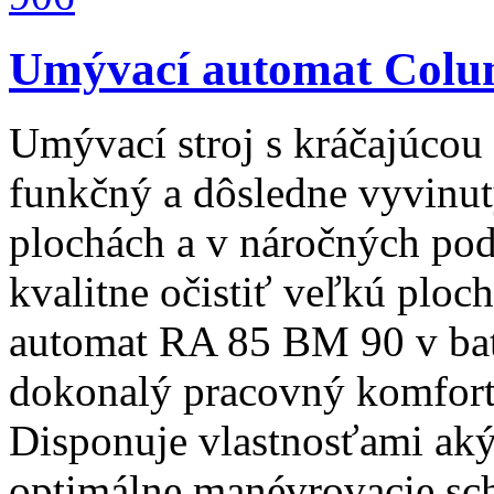
Umývací automat Colu
Umývací stroj s kráčajúco
funkčný a dôsledne vyvinut
plochách a v náročných po
kvalitne očistiť veľkú ploc
automat RA 85 BM 90 v ba
dokonalý pracovný komfort
Disponuje vlastnosťami aký
optimálne manévrovacie sc