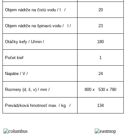
Objem nádrže na čistú vodu / l /
20
Objem nádrže na špinavú vodu / l /
23
Otáčky kefy / U/min /
180
Počet kief
1
Napätie / V /
24
Rozmery (d, š, v) / mm /
800 x 530 x 790
Prevádzková hmotnosť max. / kg /
134