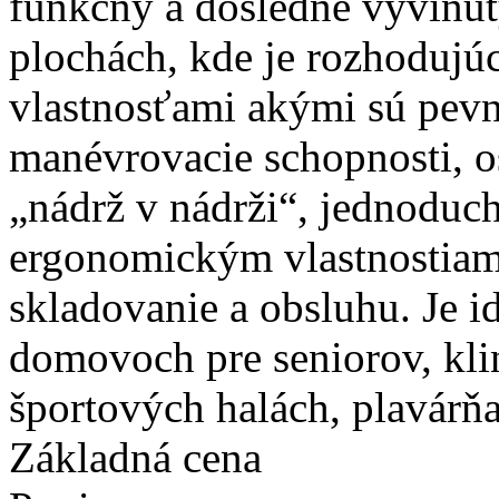
funkčný a dôsledne vyvinut
plochách, kde je rozhodujú
vlastnosťami akými sú pevn
manévrovacie schopnosti, 
„nádrž v nádrži“, jednodu
ergonomickým vlastnostiam 
skladovanie a obsluhu. Je i
domovoch pre seniorov, kli
športových halách, plavárň
Základná cena