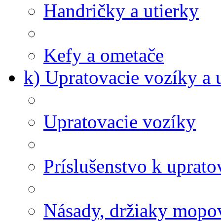
Handričky a utierky
Kefy a ometače
k) Upratovacie vozíky a 
Upratovacie vozíky
Príslušenstvo k uprat
Násady, držiaky mopov