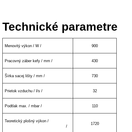
Technické parametre
Menovitý výkon / W /
900
Pracovný záber kefy / mm /
430
Šírka sacej lišty / mm /
730
Prietok vzduchu / l/s /
32
Podtlak max. / mbar /
110
Teoretický plošný výkon /
1720
/