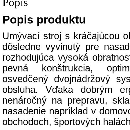
Popis
Popis produktu
Umývací stroj s kráčajúcou 
dôsledne vyvinutý pre nasa
rozhodujúca vysoká obratnos
pevná konštrukcia, optim
osvedčený dvojnádržový sys
obsluha. Vďaka dobrým erg
nenáročný na prepravu, skla
nasadenie napríklad v domovoc
obchodoch, športových halách