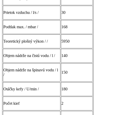
Prietok vzduchu / l/s /
30
Podtlak max. / mbar /
168
Teoretický plošný výkon / /
5950
Objem nádrže na čistú vodu / l /
140
Objem nádrže na špinavú vodu / l
150
/
Otáčky kefy / U/min /
180
Počet kief
2