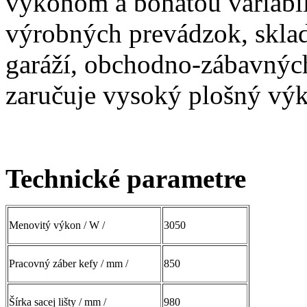
výkonom a bohatou variabil
výrobných prevádzok, skla
garáží, obchodno-zábavných
zaručuje vysoký plošný výk
Technické parametre
Menovitý výkon / W /
3050
Pracovný záber kefy / mm /
850
Šírka sacej lišty / mm /
980