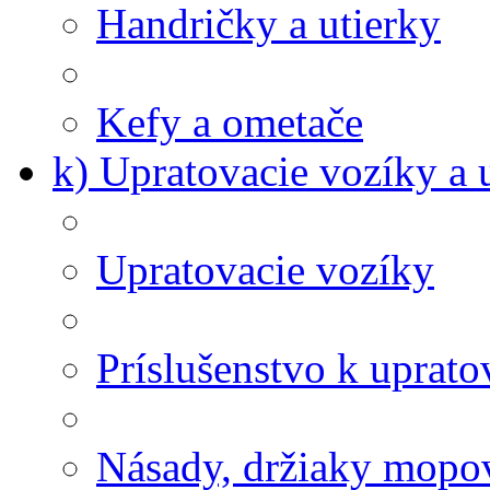
Handričky a utierky
Kefy a ometače
k) Upratovacie vozíky a 
Upratovacie vozíky
Príslušenstvo k uprat
Násady, držiaky mopov