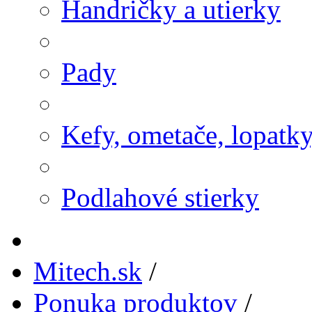
Handričky a utierky
Pady
Kefy, ometače, lopatk
Podlahové stierky
Mitech.sk
/
Ponuka produktov
/