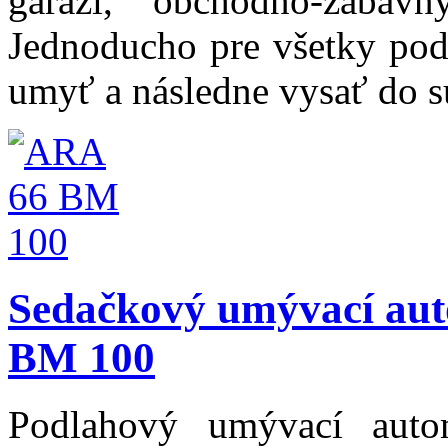
garáží, obchodno-zábavn
Jednoducho pre všetky podl
umyť a následne vysať do 
Sedačkový umývací au
BM 100
Podlahový umývací auto