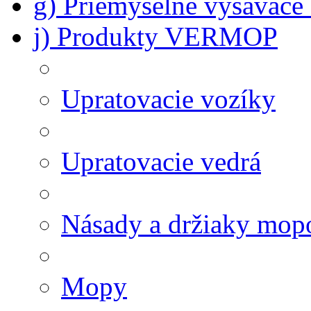
g) Priemyselné vysávač
j) Produkty VERMOP
Upratovacie vozíky
Upratovacie vedrá
Násady a držiaky mop
Mopy