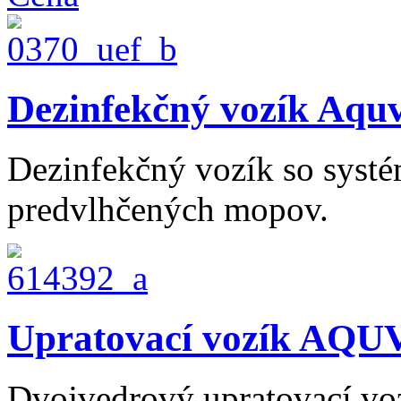
Dezinfekčný vozík Aq
Dezinfekčný vozík so syst
predvlhčených mopov.
Upratovací vozík AQUV
Dvojvedrový upratovací vo