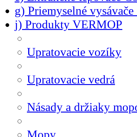
g) Priemyselné vysávač
j) Produkty VERMOP
Upratovacie vozíky
Upratovacie vedrá
Násady a držiaky mop
Mopy