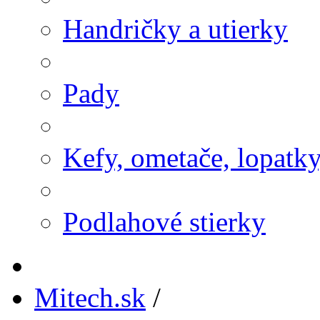
Handričky a utierky
Pady
Kefy, ometače, lopatk
Podlahové stierky
Mitech.sk
/