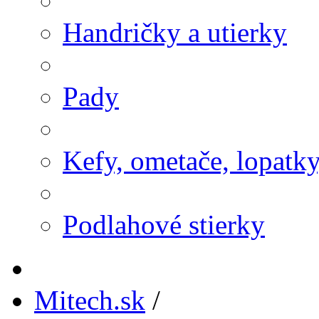
Handričky a utierky
Pady
Kefy, ometače, lopatk
Podlahové stierky
Mitech.sk
/