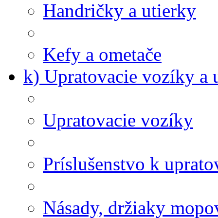
Handričky a utierky
Kefy a ometače
k) Upratovacie vozíky a 
Upratovacie vozíky
Príslušenstvo k uprat
Násady, držiaky mopov