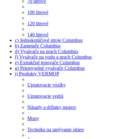
70 litrové
100 litrové
120 litrové
140 litrové
c) Jednokotúčové stroje Columbus
b) Zametače Columbus
d) Vysávače na prach Columbus
f) Vysávače na vodu a prach Columbus
e) Extrakčné tepovače Columbus
g) Priemyselné vysávače Columbus
j) Produkty VERMOP
Upratovacie vozíky
Upratovacie vedrá
Násady a držiaky mopov
Mopy
Technika na umývanie okien