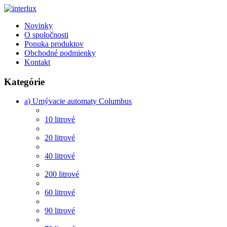
Novinky
O spoločnosti
Ponuka produktov
Obchodné podmienky
Kontakt
Kategórie
a) Umývacie automaty Columbus
10 litrové
20 litrové
40 litrové
200 litrové
60 litrové
90 litrové