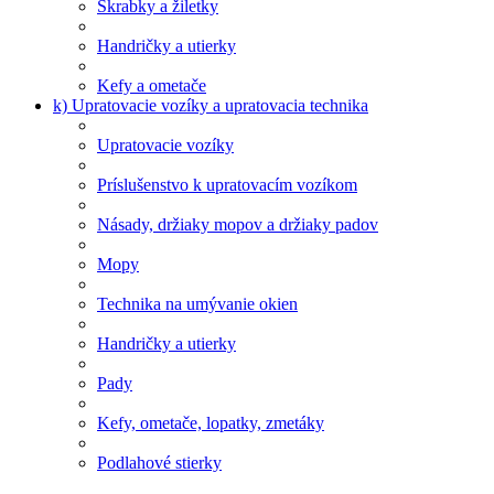
Škrabky a žiletky
Handričky a utierky
Kefy a ometače
k) Upratovacie vozíky a upratovacia technika
Upratovacie vozíky
Príslušenstvo k upratovacím vozíkom
Násady, držiaky mopov a držiaky padov
Mopy
Technika na umývanie okien
Handričky a utierky
Pady
Kefy, ometače, lopatky, zmetáky
Podlahové stierky