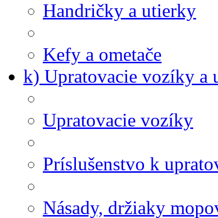
Handričky a utierky
Kefy a ometače
k) Upratovacie vozíky a 
Upratovacie vozíky
Príslušenstvo k uprat
Násady, držiaky mopov