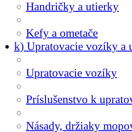
Handričky a utierky
Kefy a ometače
k) Upratovacie vozíky a 
Upratovacie vozíky
Príslušenstvo k uprat
Násady, držiaky mopov