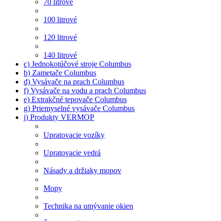
70 litrové
100 litrové
120 litrové
140 litrové
c) Jednokotúčové stroje Columbus
b) Zametače Columbus
d) Vysávače na prach Columbus
f) Vysávače na vodu a prach Columbus
e) Extrakčné tepovače Columbus
g) Priemyselné vysávače Columbus
j) Produkty VERMOP
Upratovacie vozíky
Upratovacie vedrá
Násady a držiaky mopov
Mopy
Technika na umývanie okien