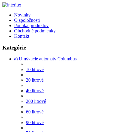
Novinky
O spoločnosti
Ponuka produktov
Obchodné podmienky
Kontakt
Kategórie
a) Umývacie automaty Columbus
10 litrové
20 litrové
40 litrové
200 litrové
60 litrové
90 litrové