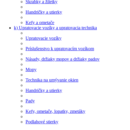
Škrabky a žiletky
Handričky a utierky
Kefy a ometače
k) Upratovacie vozíky a upratovacia technika
Upratovacie vozíky
Príslušenstvo k upratovacím vozíkom
Násady, držiaky mopov a držiaky padov
Mopy
Technika na umývanie okien
Handričky a utierky
Pady
Kefy, ometače, lopatky, zmetáky
Podlahové stierky