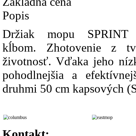
Základná cena
Popis
Držiak mopu SPRINT
kĺbom. Zhotovenie z tv
životnosť. Vďaka jeho níz
pohodlnejšia a efektívne
druhmi 50 cm kapsových (S
Kontakt: