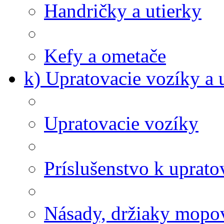
Handričky a utierky
Kefy a ometače
k) Upratovacie vozíky a 
Upratovacie vozíky
Príslušenstvo k uprat
Násady, držiaky mopov