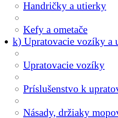
Handričky a utierky
Kefy a ometače
k) Upratovacie vozíky a 
Upratovacie vozíky
Príslušenstvo k uprat
Násady, držiaky mopov