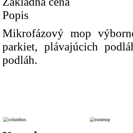
Základná cena
Popis
Mikrofázový mop výborne
parkiet, plávajúcich pod
podláh.