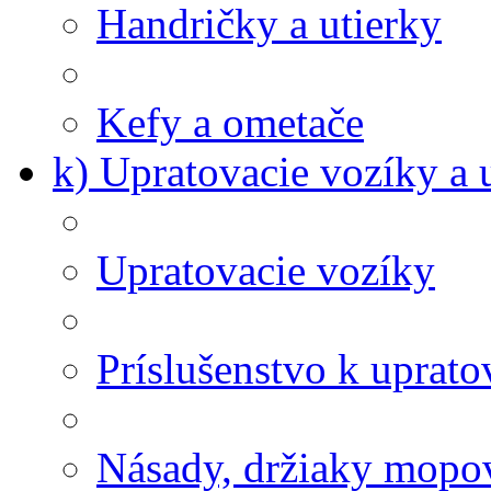
Handričky a utierky
Kefy a ometače
k) Upratovacie vozíky a 
Upratovacie vozíky
Príslušenstvo k uprat
Násady, držiaky mopov