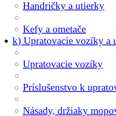
Handričky a utierky
Kefy a ometače
k) Upratovacie vozíky a 
Upratovacie vozíky
Príslušenstvo k uprat
Násady, držiaky mopov