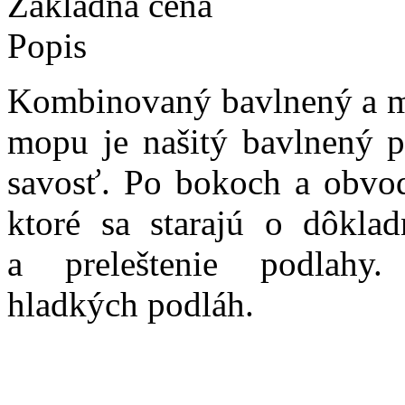
Základná cena
Popis
Kombinovaný bavlnený a mi
mopu je našitý bavlnený p
savosť. Po bokoch a obvo
ktoré sa starajú o dôklad
a preleštenie podlah
hladkých podláh.