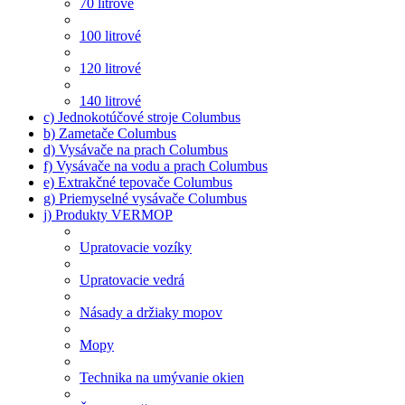
70 litrové
100 litrové
120 litrové
140 litrové
c) Jednokotúčové stroje Columbus
b) Zametače Columbus
d) Vysávače na prach Columbus
f) Vysávače na vodu a prach Columbus
e) Extrakčné tepovače Columbus
g) Priemyselné vysávače Columbus
j) Produkty VERMOP
Upratovacie vozíky
Upratovacie vedrá
Násady a držiaky mopov
Mopy
Technika na umývanie okien