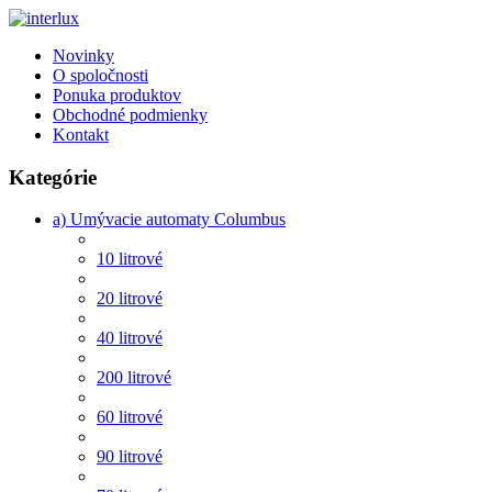
Novinky
O spoločnosti
Ponuka produktov
Obchodné podmienky
Kontakt
Kategórie
a) Umývacie automaty Columbus
10 litrové
20 litrové
40 litrové
200 litrové
60 litrové
90 litrové