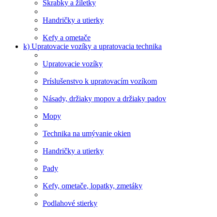
Škrabky a žiletky
Handričky a utierky
Kefy a ometače
k) Upratovacie vozíky a upratovacia technika
Upratovacie vozíky
Príslušenstvo k upratovacím vozíkom
Násady, držiaky mopov a držiaky padov
Mopy
Technika na umývanie okien
Handričky a utierky
Pady
Kefy, ometače, lopatky, zmetáky
Podlahové stierky