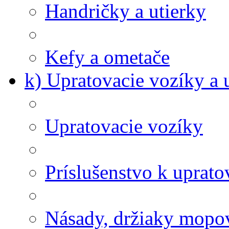
Handričky a utierky
Kefy a ometače
k) Upratovacie vozíky a 
Upratovacie vozíky
Príslušenstvo k uprat
Násady, držiaky mopov