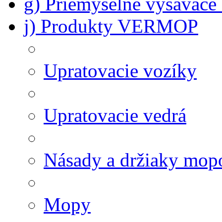
g) Priemyselné vysávač
j) Produkty VERMOP
Upratovacie vozíky
Upratovacie vedrá
Násady a držiaky mop
Mopy