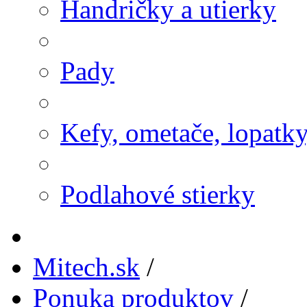
Handričky a utierky
Pady
Kefy, ometače, lopatk
Podlahové stierky
Mitech.sk
/
Ponuka produktov
/