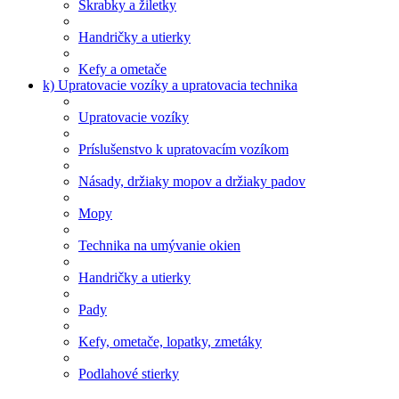
Škrabky a žiletky
Handričky a utierky
Kefy a ometače
k) Upratovacie vozíky a upratovacia technika
Upratovacie vozíky
Príslušenstvo k upratovacím vozíkom
Násady, držiaky mopov a držiaky padov
Mopy
Technika na umývanie okien
Handričky a utierky
Pady
Kefy, ometače, lopatky, zmetáky
Podlahové stierky