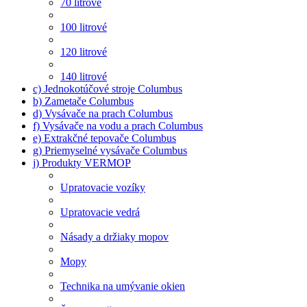
70 litrové
100 litrové
120 litrové
140 litrové
c) Jednokotúčové stroje Columbus
b) Zametače Columbus
d) Vysávače na prach Columbus
f) Vysávače na vodu a prach Columbus
e) Extrakčné tepovače Columbus
g) Priemyselné vysávače Columbus
j) Produkty VERMOP
Upratovacie vozíky
Upratovacie vedrá
Násady a držiaky mopov
Mopy
Technika na umývanie okien