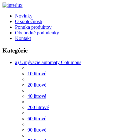
Novinky
O spoločnosti
Ponuka produktov
Obchodné podmienky
Kontakt
Kategórie
a) Umývacie automaty Columbus
10 litrové
20 litrové
40 litrové
200 litrové
60 litrové
90 litrové