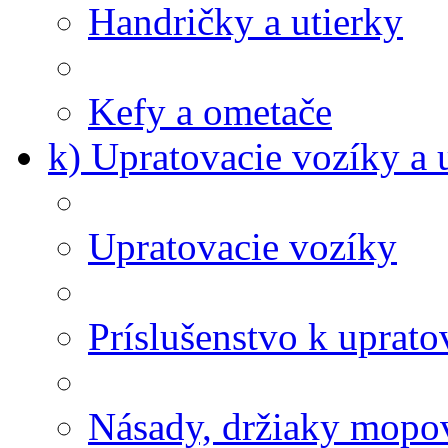
Handričky a utierky
Kefy a ometače
k) Upratovacie vozíky a 
Upratovacie vozíky
Príslušenstvo k uprat
Násady, držiaky mopov