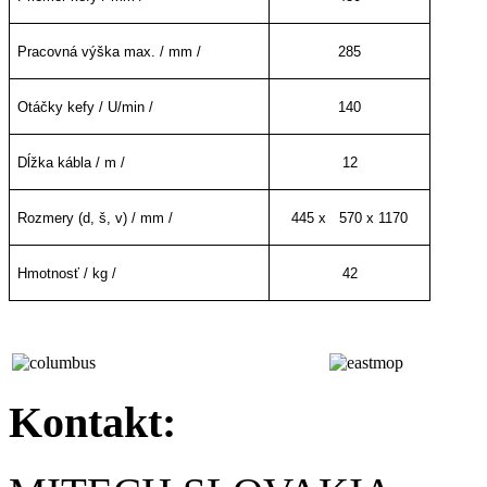
Pracovná výška max. / mm /
285
Otáčky kefy / U/min /
140
Dĺžka kábla / m /
12
Rozmery (d, š, v) / mm /
445 x 570 x 1170
Hmotnosť / kg /
42
Kontakt: