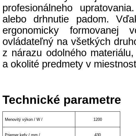
profesionálneho upratovani
alebo drhnutie padom. Vď
ergonomicky formovanej vo
ovládateľný na všetkých druh
z nárazu odolného materiálu,
a okolité predmety v miestnost
Technické parametre
Menovitý výkon / W /
1200
Priemer kefy / mm /
430