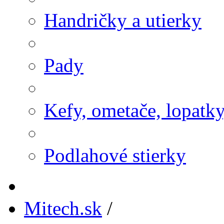
Handričky a utierky
Pady
Kefy, ometače, lopatk
Podlahové stierky
Mitech.sk
/