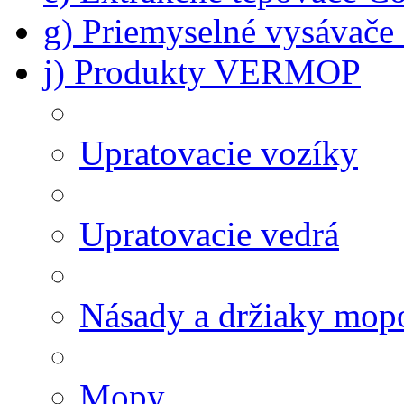
g) Priemyselné vysávač
j) Produkty VERMOP
Upratovacie vozíky
Upratovacie vedrá
Násady a držiaky mop
Mopy