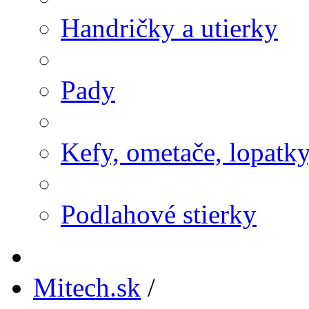
Handričky a utierky
Pady
Kefy, ometače, lopatk
Podlahové stierky
Mitech.sk
/