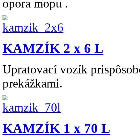
opora mopu .
KAMZÍK 2 x 6 L
Upratovací vozík prispôso
prekážkami.
KAMZÍK 1 x 70 L