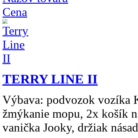
Cena
TERRY LINE II
Výbava: podvozok vozíka Ka
žmýkanie mopu, 2x košík na
vanička Jooky, držiak násad