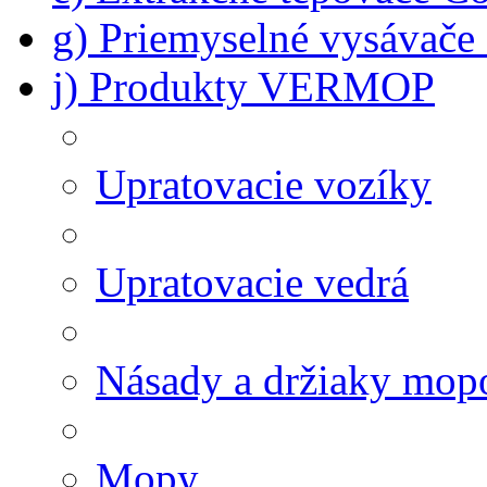
g) Priemyselné vysávač
j) Produkty VERMOP
Upratovacie vozíky
Upratovacie vedrá
Násady a držiaky mop
Mopy